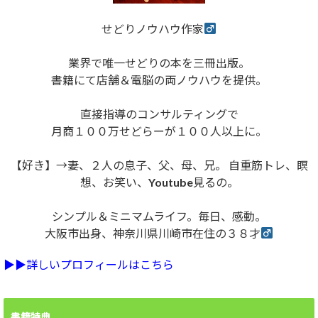
せどりノウハウ作家
業界で唯一せどりの本を三冊出版。
書籍にて店舗＆電脳の両ノウハウを提供。
直接指導のコンサルティングで
月商１００万せどらーが１００人以上に。
【好き】→妻、２人の息子、父、母、兄。 自重筋トレ、瞑
想、お笑い、Youtube見るの。
シンプル＆ミニマムライフ。毎日、感動。
大阪市出身、神奈川県川崎市在住の３８才
▶︎▶︎詳しいプロフィールはこちら
書籍特典